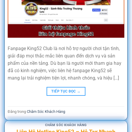
Fanpage King52 Club là nơi hỗ trợ người chơi tận tình,
giải đáp mọi thắc mắc liên quan đến dịch vụ và sản
phẩm của nền tảng. Dù bạn là người mới tham gia hay
đã có kinh nghiệm, việc liên hệ fanpage King52 sẽ
mang lại trải nghiệm tiện lợi, nhanh chóng, và hiệu […]
TIẾP TỤC ĐỌC
→
Đăng trong
Chăm Sóc Khách Hàng
CHĂM SÓC KHÁCH HÀNG
Liên Hệ Hotline King52 – Hỗ Trợ Nhanh