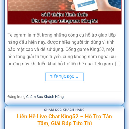
Telegram là một trong những công cụ hỗ trợ giao tiếp
hàng đầu hiện nay, được nhiều người tin dùng vì tính
bảo mật cao và dễ sử dụng. Cổng game King52, một
nền tảng giải trí trực tuyến, cũng không nằm ngoài xu
hướng này khi triển khai hỗ trợ liên hệ qua Telegram. […]
TIẾP TỤC ĐỌC
→
Đăng trong
Chăm Sóc Khách Hàng
CHĂM SÓC KHÁCH HÀNG
Liên Hệ Live Chat King52 – Hỗ Trợ Tận
Tâm, Giải Đáp Tức Thì