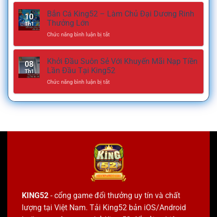
Gà
Chỉ
Xấu
King52
Bắn Cá King52 – Làm Chủ Đại Dương Rinh
Có
10
–
Thưởng Lớn
Tại
Th1
Mãn
King52 Club
ở
Chức năng bình luận bị tắt
Nhãn
Bắn
Với
Cá
Những
King52
Khởi Đầu Suôn Sẻ Với Khuyến Mãi Nạp Tiền
Màn
08
–
Lần Đầu Tại King52
Đọ
Th1
Làm
Sức
ở
Chức năng bình luận bị tắt
Chủ
Hấp
Khởi
Đại
Dẫn
Đầu
Dương
Suôn
Rinh
Sẻ
Thưởng
Với
Lớn
Khuyến
Mãi
Nạp
Tiền
Lần
Đầu
Tại
King52
KING52
- cổng game đổi thưởng uy tín và chất
lượng tại Việt Nam. Tải King52 bản iOS/Android