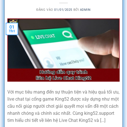
ĐĂNG VÀO
01/01/2025
BỞI
ADMIN
01
Th1
Với mục tiêu mang đến sự thuận tiện và hiệu quả tối ưu,
live chat tại cổng game King52 được xây dựng như một
cầu nối giúp người chơi giải quyết mọi vấn đề một cách
nhanh chóng và chính xác nhất. Cùng king52.support
tìm hiểu chi tiết về liên hệ Live Chat King52 và […]