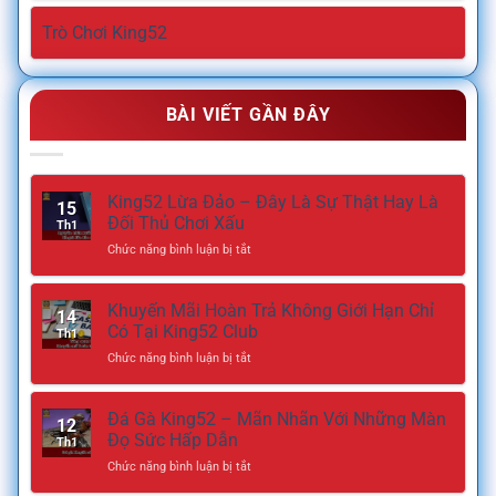
Trò Chơi King52
BÀI VIẾT GẦN ĐÂY
King52 Lừa Đảo – Đây Là Sự Thật Hay Là
15
Đối Thủ Chơi Xấu
Th1
ở
Chức năng bình luận bị tắt
King52
Lừa
Đảo
Khuyến Mãi Hoàn Trả Không Giới Hạn Chỉ
14
–
Có Tại King52 Club
Th1
Đây
ở
Chức năng bình luận bị tắt
Là
Khuyến
Sự
Mãi
Thật
Hoàn
Đá Gà King52 – Mãn Nhãn Với Những Màn
Hay
12
Trả
Đọ Sức Hấp Dẫn
Là
Th1
Không
Đối
ở
Chức năng bình luận bị tắt
Giới
Thủ
Đá
Hạn
Chơi