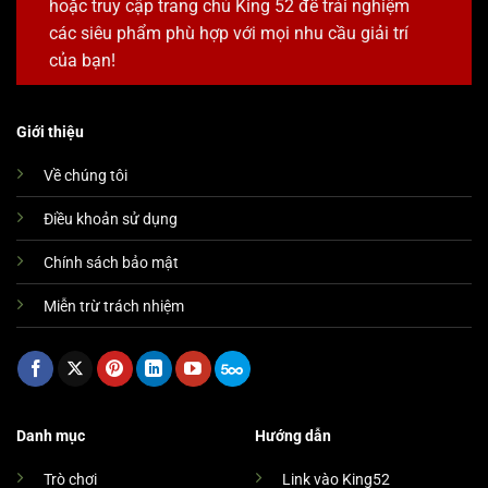
hoặc truy cập trang chủ King 52 để trải nghiệm
các siêu phẩm phù hợp với mọi nhu cầu giải trí
của bạn!
Giới thiệu
Về chúng tôi
Điều khoản sử dụng
Chính sách bảo mật
Miễn trừ trách nhiệm
Danh mục
Hướng dẫn
Trò chơi
Link vào King52