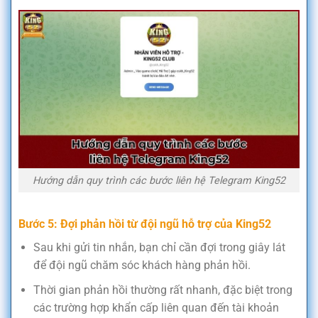
Hướng dẫn quy trình các bước liên hệ Telegram King52
Bước 5: Đợi phản hồi từ đội ngũ hỗ trợ của King52
Sau khi gửi tin nhắn, bạn chỉ cần đợi trong giây lát
để đội ngũ chăm sóc khách hàng phản hồi.
Thời gian phản hồi thường rất nhanh, đặc biệt trong
các trường hợp khẩn cấp liên quan đến tài khoản