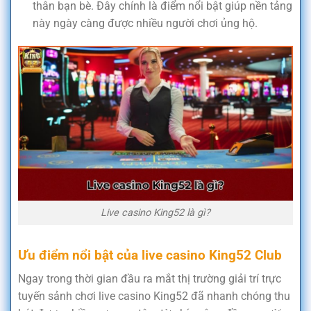
thân bạn bè. Đây chính là điểm nổi bật giúp nền tảng
này ngày càng được nhiều người chơi ủng hộ.
Live casino King52 là gì?
Ưu điểm nổi bật của live casino King52 Club
Ngay trong thời gian đầu ra mắt thị trường giải trí trực
tuyến sảnh chơi live casino King52 đã nhanh chóng thu