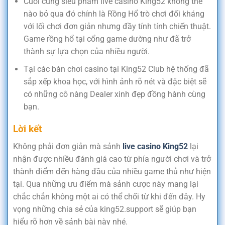
Cuối cùng siêu phẩm live casino King52 không thể
nào bỏ qua đó chính là Rồng Hổ trò chơi đối kháng
với lối chơi đơn giản nhưng đầy tính tính chiến thuật.
Game rồng hổ tại cổng game dường như đã trở
thành sự lựa chọn của nhiều người.
Tại các bàn chơi casino tại King52 Club hệ thống đã
sắp xếp khoa học, với hình ảnh rõ nét và đặc biệt sẽ
có những cô nàng Dealer xinh đẹp đồng hành cùng
bạn.
Lời kết
Không phải đơn giản mà sảnh
live casino King52
lại
nhận được nhiều đánh giá cao từ phía người chơi và trở
thành điểm đến hàng đầu của nhiều game thủ như hiện
tại. Qua những ưu điểm mà sảnh cược này mang lại
chắc chắn không một ai có thể chối từ khi đến đây. Hy
vọng những chia sẻ của king52.support sẽ giúp bạn
hiểu rõ hơn về sảnh bài này nhé.