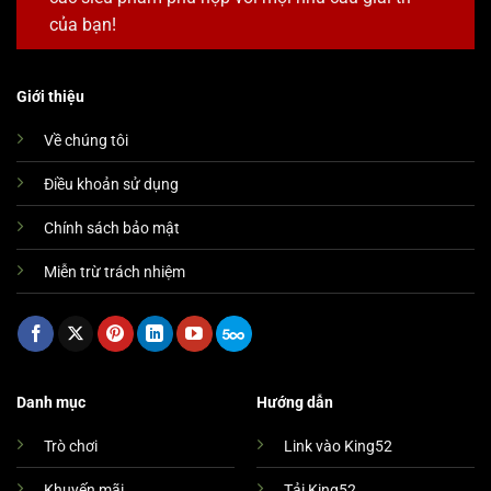
của bạn!
Giới thiệu
Về chúng tôi
Điều khoản sử dụng
Chính sách bảo mật
Miễn trừ trách nhiệm
Danh mục
Hướng dẫn
Trò chơi
Link vào King52
Khuyến mãi
Tải King52