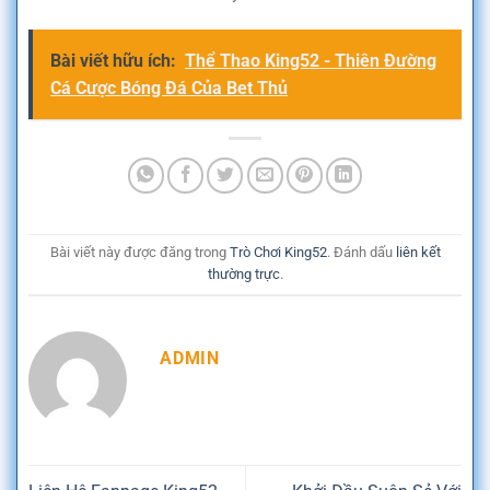
Bài viết hữu ích:
Thể Thao King52 - Thiên Đường
Cá Cược Bóng Đá Của Bet Thủ
Bài viết này được đăng trong
Trò Chơi King52
. Đánh dấu
liên kết
thường trực
.
ADMIN