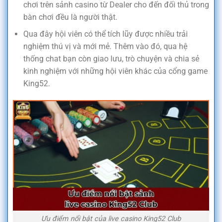
chơi trên sảnh casino từ Dealer cho đến đối thủ trong
bàn chơi đều là người thật.
Qua đây hội viên có thể tích lũy được nhiều trải
nghiệm thú vị và mới mẻ. Thêm vào đó, qua hệ
thống chat bạn còn giao lưu, trò chuyện và chia sẻ
kinh nghiệm với những hội viên khác của cổng game
King52.
Ưu điểm nổi bật của live casino King52 Club